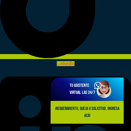
Linkedin
Tu asistente
virtual las 24/7
¡Requerimiento, queja o solicitud, ingresa
acá!