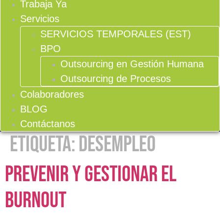
Trabaja Ya
Servicios
SERVICIOS TEMPORALES (EST)
BPO
Outsourcing en Gestión Humana
Outsourcing de Procesos
Colaboradores
BLOG
Contáctanos
Etiqueta:
desempleo
Prevenir y gestionar el
Burnout