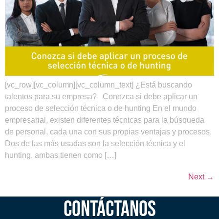
[vc_row][vc_column][vc_column_text] ¿Está buscando
talentos para su empresa? Conozca si debe aplicar un
proceso de selección técnica o de hunting En el mundo
empresarial, existen diferentes técnicas para la búsqueda
de personal, cada una con sus propias ventajas y procesos.
Dos de las más usadas son la selección técnica y el
hunting, ambas tienen como […]
Next
→
CONTÁCTANOS