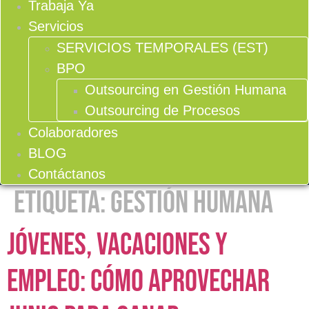
Trabaja Ya
Servicios
SERVICIOS TEMPORALES (EST)
BPO
Outsourcing en Gestión Humana
Outsourcing de Procesos
Colaboradores
BLOG
Contáctanos
Etiqueta:
gestión humana
Jóvenes, vacaciones y
empleo: cómo aprovechar