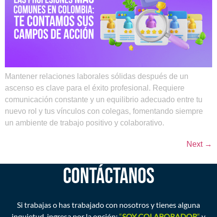
Mantener relaciones laborales sólidas después de un
ascenso es clave para el éxito profesional. Requiere
comunicación constante y un equilibrio adecuado entre tu
nuevo rol y tus vínculos con colegas, fomentando siempre
un ambiente de trabajo positivo y colaborativo.
Next
→
CONTÁCTANOS
Si trabajas o has trabajado con nosotros y tienes alguna
inquietud, ingresa por la opción:
“
SOY COLABORADOR
“
y