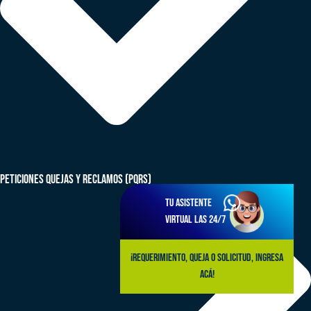
peticiones quejas y reclamos (PQRS)
Tu asistente
virtual las 24/7
¡Requerimiento, queja o solicitud, ingresa
acá!