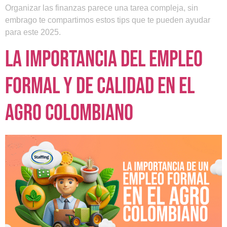
Organizar las finanzas parece una tarea compleja, sin
embrago te compartimos estos tips que te pueden ayudar
para este 2025.
La importancia del empleo
formal y de calidad en el
agro colombiano