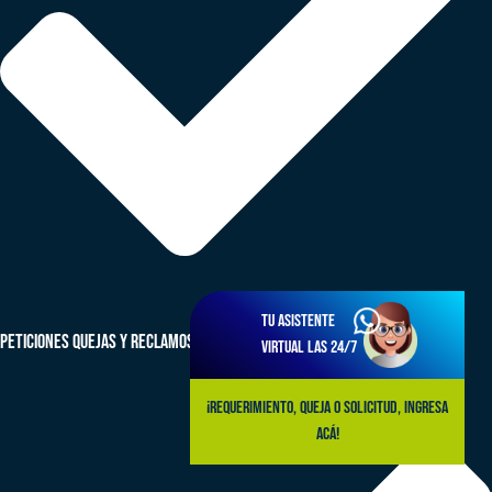
Tu asistente
peticiones quejas y reclamos (PQRS)
virtual las 24/7
¡Requerimiento, queja o solicitud, ingresa
acá!