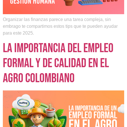
Organizar las finanzas parece una tarea compleja, sin
embrago te compartimos estos tips que te pueden ayudar
para este 2025.
La importancia del empleo
formal y de calidad en el
agro colombiano