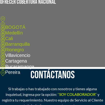
ofrecer cobertura nacional
BOGOTÁ
Medellín
Cali
Barranquilla
Rionegro
Villavicencio
Cartagena
Bucaramanga
CONTÁCTANOS
Pereira
Si trabajas o has trabajado con nosotros y tienes alguna
inquietud, ingresa por la opción:
“
SOY COLABORADOR
“
y
registra tu requerimiento. Nuestro equipo de Servicio al Cliente