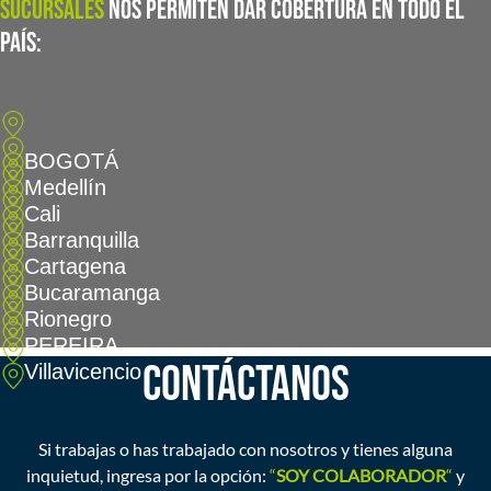
sucursales
nos permiten dar cobertura en todo el
país:
BOGOTÁ
Medellín
Cali
Barranquilla
Cartagena
Bucaramanga
Rionegro
PEREIRA
CONTÁCTANOS
Villavicencio
Si trabajas o has trabajado con nosotros y tienes alguna
inquietud, ingresa por la opción:
“
SOY COLABORADOR
“
y