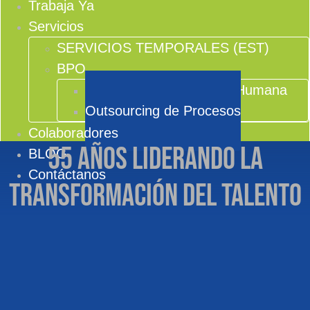
Trabaja Ya
Servicios
SERVICIOS TEMPORALES (EST)
BPO
Outsourcing en Gestión Humana
Outsourcing de Procesos
Colaboradores
55 años liderando la
BLOG
Contáctanos
transformación del talento