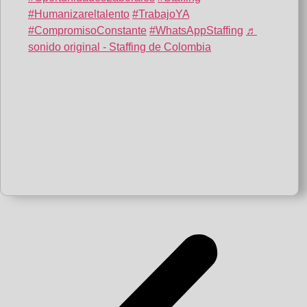
#Humanizareltalento
#TrabajoYA
#CompromisoConstante
#WhatsAppStaffing
♬
sonido original - Staffing de Colombia