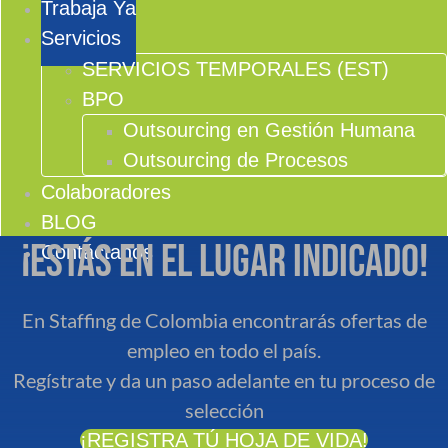
Trabaja Ya
Servicios
SERVICIOS TEMPORALES (EST)
BPO
Outsourcing en Gestión Humana
Outsourcing de Procesos
Colaboradores
BLOG
¡Estás en el lugar indicado!
Contáctanos
En Staffing de Colombia encontrarás ofertas de
empleo en todo el país.
Regístrate y da un paso adelante en tu proceso de
selección
¡REGISTRA TÚ HOJA DE VIDA!