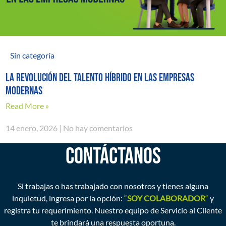
Sin categoría
La revolución del talento híbrido en las empresas
modernas
Read More »
14 enero, 2026
No hay comentarios
CONTÁCTANOS
Si trabajas o has trabajado con nosotros y tienes alguna
inquietud, ingresa por la opción:
“
SOY COLABORADOR
“
y
registra tu requerimiento. Nuestro equipo de Servicio al Cliente
te brindará una respuesta oportuna.