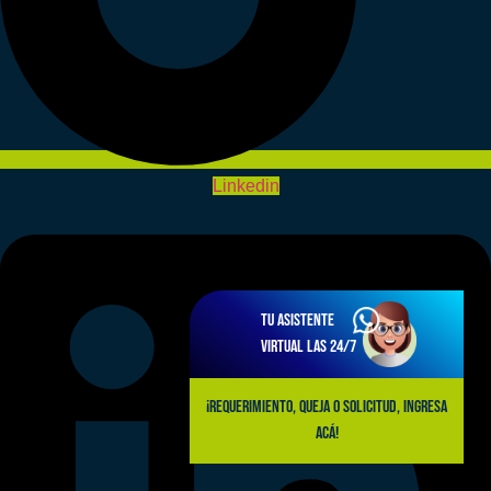
Linkedin
Tu asistente
virtual las 24/7
¡Requerimiento, queja o solicitud, ingresa
acá!