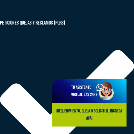
peticiones quejas y reclamos (PQRS)
Tu asistente
virtual las 24/7
¡Requerimiento, queja o solicitud, ingresa
acá!