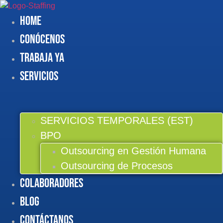
Saltar
al
Home
contenido
Conócenos
Trabaja Ya
Servicios
SERVICIOS TEMPORALES (EST)
BPO
Outsourcing en Gestión Humana
Outsourcing de Procesos
Colaboradores
BLOG
Contáctanos