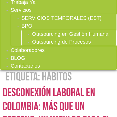
Trabaja Ya
Servicios
SERVICIOS TEMPORALES (EST)
BPO
Outsourcing en Gestión Humana
Outsourcing de Procesos
Colaboradores
BLOG
Contáctanos
Etiqueta:
hábitos
Desconexión laboral en
Colombia: más que un