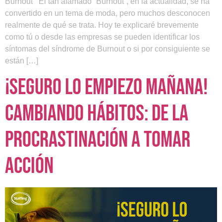
Burnout El tan afamado “Burnout”, en la actualidad, se ha
convertido en un tema de moda, pero muchos desconocen
realmente de qué se trata. Hoy te explicaré brevemente
como tú o desde las empresas se pueden identificar los
síntomas del síndrome de Burnout o si por consiguiente se
están […]
¡Seguro lo Empiezo Mañana!
Cambiando hábitos: de la
procrastinación a tomar
acción