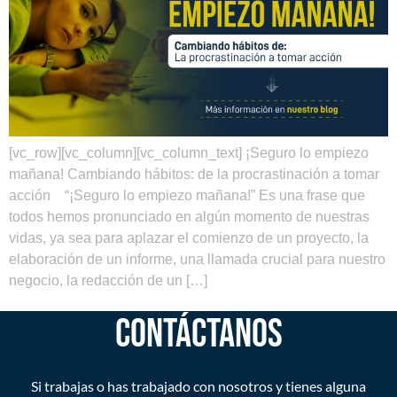
[vc_row][vc_column][vc_column_text] ¡Seguro lo empiezo
mañana! Cambiando hábitos: de la procrastinación a tomar
acción “¡Seguro lo empiezo mañana!” Es una frase que
todos hemos pronunciado en algún momento de nuestras
vidas, ya sea para aplazar el comienzo de un proyecto, la
elaboración de un informe, una llamada crucial para nuestro
negocio, la redacción de un […]
CONTÁCTANOS
Si trabajas o has trabajado con nosotros y tienes alguna