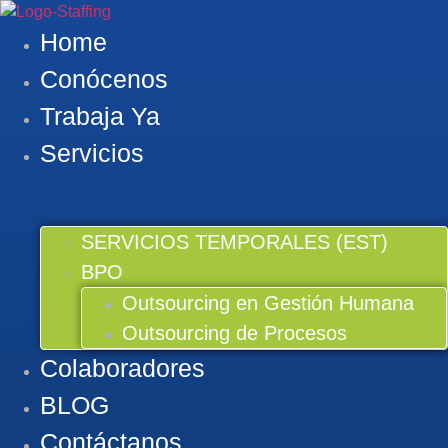
Saltar
al
Home
contenido
Conócenos
Trabaja Ya
Servicios
SERVICIOS TEMPORALES (EST)
BPO
Outsourcing en Gestión Humana
Outsourcing de Procesos
Colaboradores
BLOG
Contáctanos