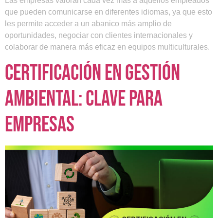
Las empresas valoran cada vez más a aquellos empleados
que pueden comunicarse en diferentes idiomas, ya que esto
les permite acceder a un abanico más amplio de
oportunidades, negociar con clientes internacionales y
colaborar de manera más eficaz en equipos multiculturales.
Certificación en Gestión
Ambiental: Clave para
Empresas