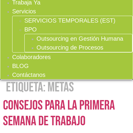
Trabaja Ya
Servicios
SERVICIOS TEMPORALES (EST)
BPO
Outsourcing en Gestión Humana
Outsourcing de Procesos
Colaboradores
BLOG
Contáctanos
Etiqueta:
metas
Consejos para la primera
semana de trabajo