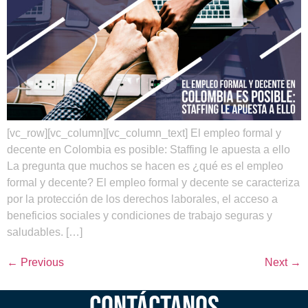
[vc_row][vc_column][vc_column_text] El empleo formal y
decente en Colombia es posible: Staffing le apuesta a ello
La pregunta que muchos se hacen es ¿qué es el empleo
formal y decente? El empleo formal y decente se caracteriza
por la protección de los derechos laborales, el acceso a
beneficios sociales y condiciones de trabajo seguras y
saludables. […]
←
Previous
Next
→