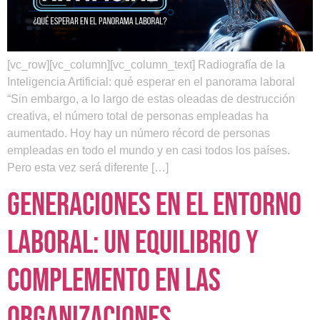
[vc_row][vc_column][vc_column_text] Radiografía de la
Inteligencia Artificial: qué esperar en el panorama laboral
“Sin embargo, a lo largo de estas oleadas de destrucción
creativa, el número total de personas empleadas ha
aumentado. Hoy hay un número récord de personas
empleadas en todo el mundo y en casi todos los países.
Pero esta vez será diferente […]
Generaciones en el entorno
laboral: Un equilibrio y
complemento en las
organizaciones